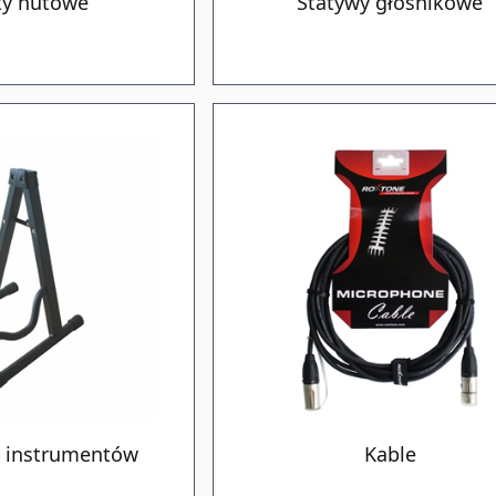
ty nutowe
Statywy głośnikowe
o instrumentów
Kable