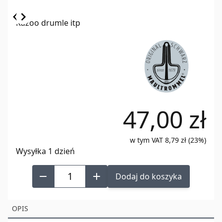
Item
Kazoo drumle itp
1
of
2
47,00 zł
w tym VAT 8,79 zł (23%)
Wysyłka 1 dzień
Dodaj do koszyka
OPIS