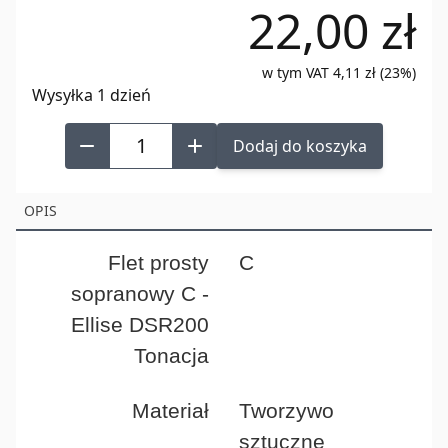
22,00 zł
of
4
w tym VAT 4,11 zł (23%)
Wysyłka 1 dzień
Dodaj do koszyka
OPIS
Flet prosty
C
sopranowy C -
Ellise DSR200
Tonacja
Materiał
Tworzywo
sztuczne