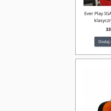
Ever Play IG
klasycz
33
Dodaj 