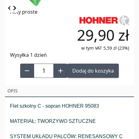
Item
Flety proste
1
of
29,90 zł
3
w tym VAT 5,59 zł (23%)
Wysyłka 1 dzień
Dodaj do koszyka
OPIS
Flet szkolny C - sopran HOHNER 95083
MATERIAŁ: TWORZYWO SZTUCZNE
SYSTEM UKŁADU PALCÓW: RENESANSOWY C