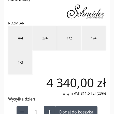
1
of
13
ROZMIAR
4/4
3/4
1/2
1/4
1/8
4 340,00 zł
w tym VAT 811,54 zł (23%)
Wysyłka dzień
Dodaj do koszyka