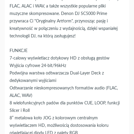
FLAC, ALAC i WAV, a także wszystkie popularne pliki
muzyczne skompresowane. Denon DJ SC5000 Prime
przywraca Ci "Oryginalny Artform", przynosząc pasję i
kreatywność w połączeniu z wydajnością, dzięki wspaniałej
technologii DJ, na którą zasługujesz!
FUNKCJE
7-calowy wyświetlacz dotykowy HD z obsługą gestów
Wyjścia cyfrowe 24-bit/96kHz
Podwójna warstwa odtwarzacza Dual-Layer Deck z
dedykowanymi wyjściami
Odtwarzanie nieskompresowanych formatów audio (FLAC,
ALAC, WAV)
8 wielofunkcyjnych padów dla punktów CUE, LOOP, funkcji
Slicer i Roll
8” metalowa koło JOG z kolorowym centralnym
wyświetlaczem HD, możliwością dostosowania koloru
oświetlającej diody LED z palety RGB