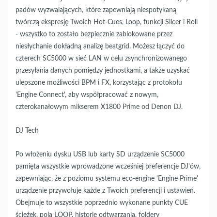
padów wyzwalających, które zapewniają niespotykaną
twórczą ekspresję Twoich Hot-Cues, Loop, funkcji Slicer i Roll
- wszystko to zostało bezpiecznie zablokowane przez
niesłychanie dokładną analizę beatgrid. Możesz łączyć do
czterech SC5000 w sieć LAN w celu zsynchronizowanego
przesyłania danych pomiędzy jednostkami, a także uzyskać
ulepszone możliwości BPM i FX, korzystając z protokołu
'Engine Connect', aby współpracować z nowym,
czterokanałowym mikserem X1800 Prime od Denon DJ.
DJ Tech
Po włożeniu dysku USB lub karty SD urządzenie SC5000
pamięta wszystkie wprowadzone wcześniej preferencje DJ'ów,
zapewniając, że z poziomu systemu eco-engine 'Engine Prime'
urządzenie przywołuje każde z Twoich preferencji i ustawień.
Obejmuje to wszystkie poprzednio wykonane punkty CUE
ścieżek, pola LOOP, historię odtwarzania, foldery