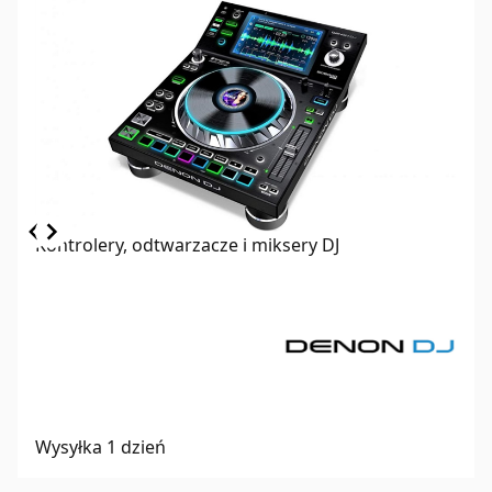
Item
Kontrolery, odtwarzacze i miksery DJ
1
of
1
Wysyłka 1 dzień