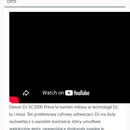
OPIS
Denon DJ SC5000 Prime to kamień milowy w technologii DJ,
tu i teraz. Ten przełomowy cyfrowy odtwarzacz DJ ma duży
wyświetlacz o wysokim kontraście, który umożliwia
wielokrotne gesty, zapewniające doskonałą nawigację,