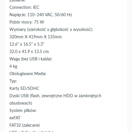
Zasilanie:
Connection: IEC
Napięcie: 110–240 VAC, 50/60 Hz
Pobór mocy: 75 W
Wymiary (szerokość x głębokość x wysokość):
320mm X 419mm X 135mm
12.6” x 16.5” x 5.3”
32.0 x 41.9 x 13.5 cm
Waga (bez USB i kabla):
4 kg
Obsługiwane Media:
Typ:
Karty SD/SDHC
Dyski USB (flash, zewnętrzne HDD w zamkniętych
obudowach)
System plików:
exFAT
FAT32 (zalecane)